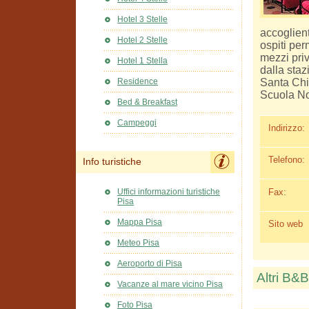
Hotel 3 Stelle
accoglient
Hotel 2 Stelle
ospiti pe
mezzi priv
Hotel 1 Stella
dalla staz
Santa Chi
Residence
Scuola No
Bed & Breakfast
Campeggi
Indirizzo:
Telefono:
Info turistiche
Uffici informazioni turistiche
Fax:
Pisa
Mappa Pisa
Sito web
Meteo Pisa
Aeroporto di Pisa
Altri B&B
Vacanze al mare vicino Pisa
Foto Pisa