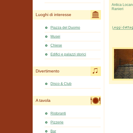
Antica Loca
Ranieri
Luoghi di interesse
Piazza del Duomo
Musei
Chiese
Edifici e palazzi storici
Divertimento
Disco & Club
A tavola
Ristoranti
Pizzerie
Bar