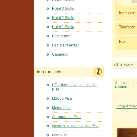
Hotel 3 Stelle
Indirizzo:
Hotel 2 Stelle
Telefono:
Hotel 1 Stella
Residence
Fax:
Bed & Breakfast
Campeggi
Altri B&B
Info turistiche
Antica Loca
Uffici informazioni turistiche
Ranieri
Pisa
Mappa Pisa
Meteo Pisa
Aeroporto di Pisa
Vacanze al mare vicino Pisa
Foto Pisa