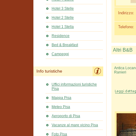
Hotel 3 Stelle
Indirizzo:
Hotel 2 Stelle
Telefono:
Hotel 1 Stella
Residence
Bed & Breakfast
Altri B&B
Campeggi
Antica Loca
Info turistiche
Ranieri
Uffici informazioni turistiche
Pisa
Mappa Pisa
Meteo Pisa
Aeroporto di Pisa
Vacanze al mare vicino Pisa
Foto Pisa