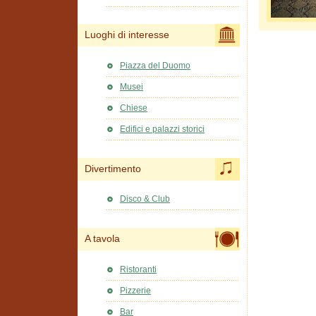
Luoghi di interesse
Piazza del Duomo
Musei
Chiese
Edifici e palazzi storici
Divertimento
Disco & Club
A tavola
Ristoranti
Pizzerie
Bar