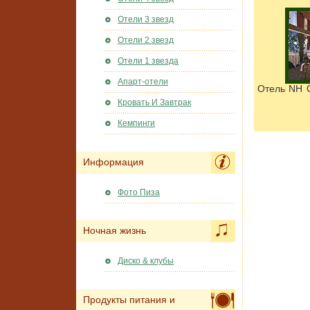
Отели 3 звезд
Отели 2 звезд
Отели 1 звезда
Апарт-отели
Отель NH C
Кровать И Завтрак
Кемпинги
Информация
Фото Пиза
Ночная жизнь
Диско & клубы
Продукты питания и