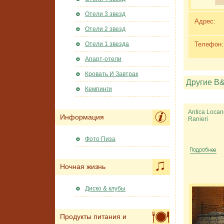
Отели 3 звезд
Адрес:
Отели 2 звезд
Телефон:
Отели 1 звезда
Апарт-отели
Кровать И Завтрак
Другие B
Кемпинги
Antica Loca
Информация
Ranieri
Фото Пиза
Ночная жизнь
Диско & клубы
Продукты питания и