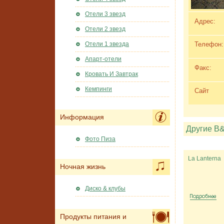
Отели 3 звезд
Адрес:
Отели 2 звезд
Телефон:
Отели 1 звезда
Апарт-отели
Факс:
Кровать И Завтрак
Кемпинги
Сайт
Информация
Другие B
Фото Пиза
La Lanterna
Ночная жизнь
Диско & клубы
Продукты питания и