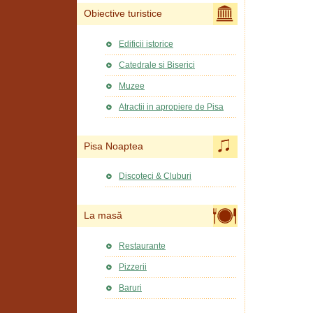
Obiective turistice
Edificii istorice
Catedrale si Biserici
Muzee
Atractii in apropiere de Pisa
Pisa Noaptea
Discoteci & Cluburi
La masă
Restaurante
Pizzerii
Baruri