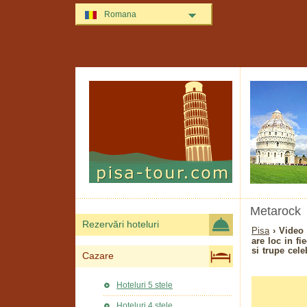
Romana
Metarock
Rezervări hoteluri
Pisa
› Video
are loc in fi
si trupe cele
Cazare
Hoteluri 5 stele
Hoteluri 4 stele