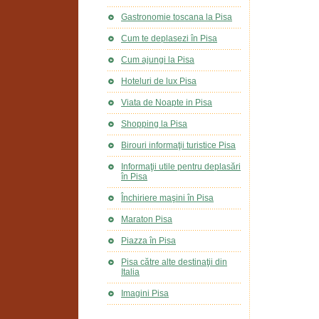
Gastronomie toscana la Pisa
Cum te deplasezi în Pisa
Cum ajungi la Pisa
Hoteluri de lux Pisa
Viata de Noapte in Pisa
Shopping la Pisa
Birouri informaţii turistice Pisa
Informaţii utile pentru deplasări
în Pisa
Închiriere maşini în Pisa
Maraton Pisa
Piazza în Pisa
Pisa către alte destinaţii din
Italia
Imagini Pisa