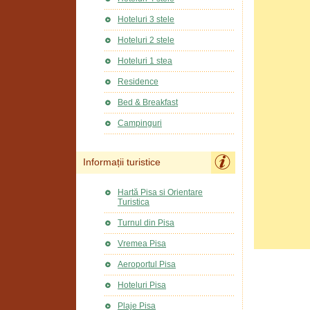
Hoteluri 3 stele
Hoteluri 2 stele
Hoteluri 1 stea
Residence
Bed & Breakfast
Campinguri
Informații turistice
Hartă Pisa si Orientare
Turistica
Turnul din Pisa
Vremea Pisa
Aeroportul Pisa
Hoteluri Pisa
Plaje Pisa