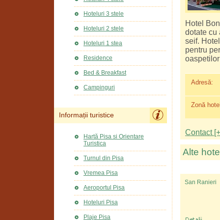
Hoteluri 3 stele
Hotel Bon
Hoteluri 2 stele
dotate cu 
seif. Hot
Hoteluri 1 stea
pentru per
oaspetilor
Residence
Bed & Breakfast
Adresă:
Campinguri
Zonă hotel
Informații turistice
Contact [+
Hartă Pisa si Orientare
Turistica
Alte hote
Turnul din Pisa
Vremea Pisa
San Ranieri
Aeroportul Pisa
Hoteluri Pisa
Plaje Pisa