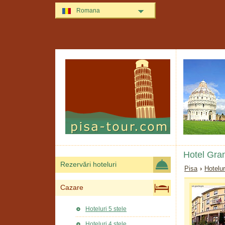
Romana
Hotel Gra
Rezervări hoteluri
Pisa
›
Hotelur
Cazare
Hoteluri 5 stele
Hoteluri 4 stele