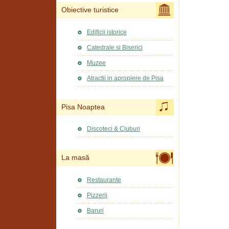
Obiective turistice
Edificii istorice
Catedrale si Biserici
Muzee
Atractii in apropiere de Pisa
Pisa Noaptea
Discoteci & Cluburi
La masă
Restaurante
Pizzerii
Baruri