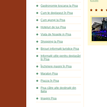
Gastronomie toscana la Pisa
Cum te deplasezi în Pisa
Cum ajungi la Pisa
Hoteluri de lux Pisa
Viata de Noapte in Pisa
Shopping la Pisa
Birouri informaţii turistice Pisa
Informaţii utile pentru deplasări
în Pisa
Închiriere maşini în Pisa
Maraton Pisa
Piazza în Pisa
Pisa către alte destinaţii din
Italia
Imagini Pisa