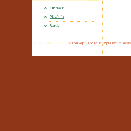
Éttermek
Pizzériák
Bárok
Pisa Tour 2026 ©
Oldaltérkép
Kapcsolat
Impresszum
Adat