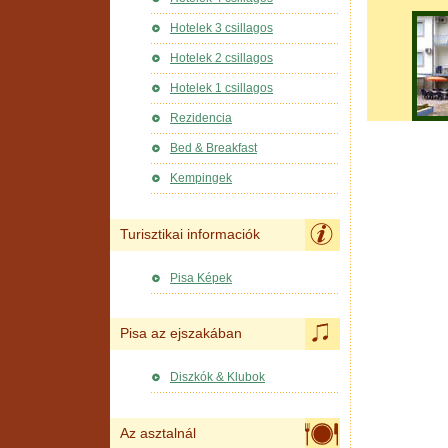
Hotelek 3 csillagos
Hotelek 2 csillagos
Hotelek 1 csillagos
Rezidencia
Bed & Breakfast
Kempingek
Turisztikai informaciók
Pisa Képek
Pisa az ejszakában
Diszkók & Klubok
Az asztalnál