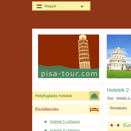
Magyar
Hotelek 2 
Helyfoglalás hotelek
Pisa
›
Hotelek 2 
Rendezés:
Elszállásolás
Hotelek 5 csillagos
Eur
Hotelek 4 csillagos