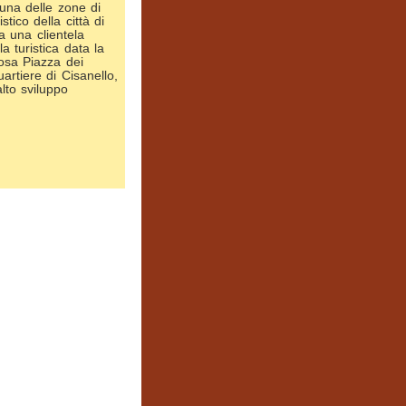
 una delle zone di
stico della città di
a una clientela
la turistica data la
osa Piazza dei
uartiere di Cisanello,
lto sviluppo