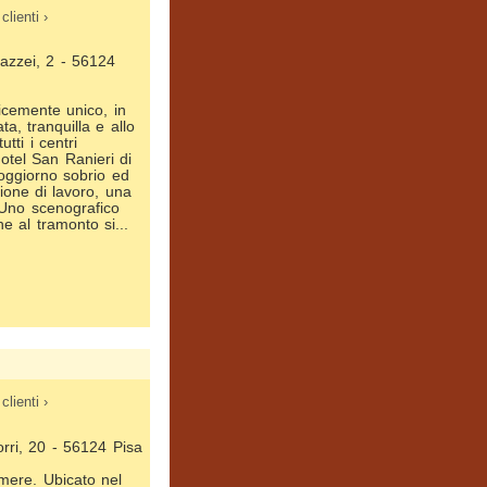
clienti ›
Mazzei, 2 - 56124
icemente unico, in
ta, tranquilla e allo
tti i centri
Hotel San Ranieri di
oggiorno sobrio ed
ione di lavoro, una
Uno scenografico
che al tramonto si...
clienti ›
Torri, 20 - 56124 Pisa
mere. Ubicato nel