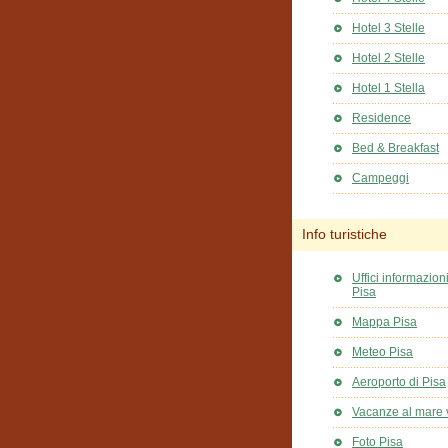
Hotel 3 Stelle
Hotel 2 Stelle
Hotel 1 Stella
Residence
Bed & Breakfast
Campeggi
Info turistiche
Uffici informazioni
Pisa
Mappa Pisa
Meteo Pisa
Aeroporto di Pisa
Vacanze al mare 
Foto Pisa