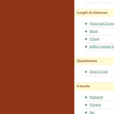
Luoghi di interesse
Piazza del Duom
Musei
Chiese
Edifici e palazzi st
Divertimento
Disco & Club
A tavola
Ristoranti
Pizzerie
Bar