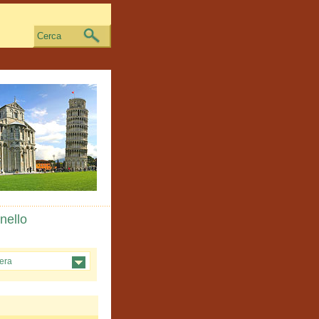
Cerca
nello
tera