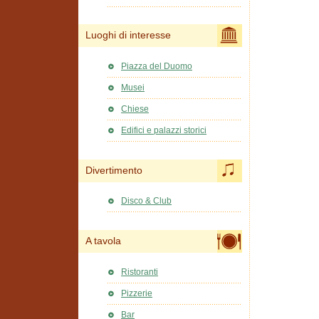
Luoghi di interesse
Piazza del Duomo
Musei
Chiese
Edifici e palazzi storici
Divertimento
Disco & Club
A tavola
Ristoranti
Pizzerie
Bar