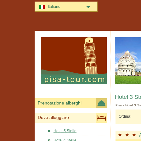
Italiano
Hotel 3 St
Prenotazione alberghi
Pisa
›
Hotel 3 St
Ordina:
Dove alloggiare
Hotel 5 Stelle
Hotel 4 Stelle