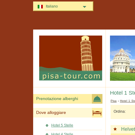
Italiano
Hotel 1 St
Prenotazione alberghi
Pisa
›
Hotel 1 St
Ordina:
Dove alloggiare
Hotel 5 Stelle
Helvet
Hotel 4 Stelle