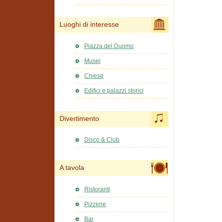
Luoghi di interesse
Piazza del Duomo
Musei
Chiese
Edifici e palazzi storici
Divertimento
Disco & Club
A tavola
Ristoranti
Pizzerie
Bar