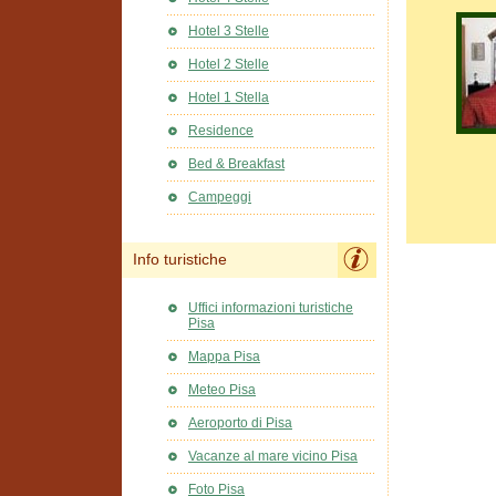
Hotel 3 Stelle
Hotel 2 Stelle
Hotel 1 Stella
Residence
Bed & Breakfast
Campeggi
Info turistiche
Uffici informazioni turistiche
Pisa
Mappa Pisa
Meteo Pisa
Aeroporto di Pisa
Vacanze al mare vicino Pisa
Foto Pisa