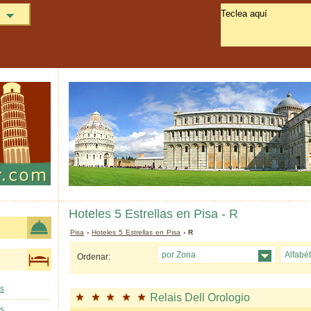
Hoteles 5 Estrellas en Pisa - R
Pisa
›
Hoteles 5 Estrellas en Pisa
› R
por Zona
Alfabé
Ordenar:
as
Relais Dell Orologio
as