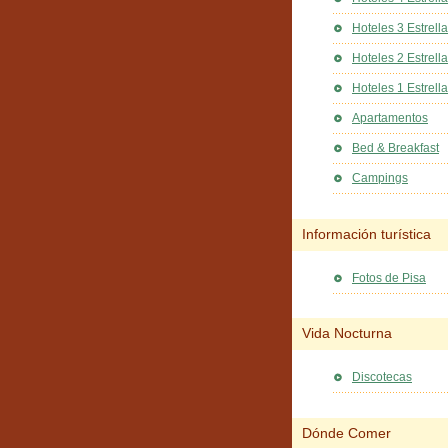
Hoteles 3 Estrell
Hoteles 2 Estrell
Hoteles 1 Estrella
Apartamentos
Bed & Breakfast
Campings
Información turística
Fotos de Pisa
Vida Nocturna
Discotecas
Dónde Comer