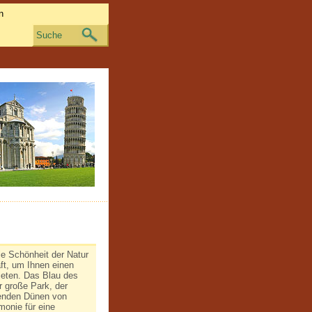
Suche
ie Schönheit der Natur
ft, um Ihnen einen
ieten. Das Blau des
r große Park, der
lenden Dünen von
monie für eine