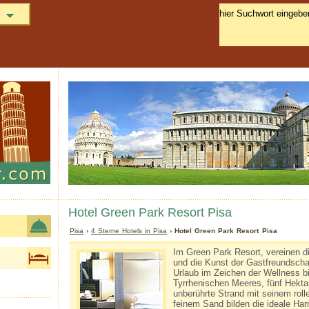
Hotel Green Park Resort Pisa
Pisa
›
4 Sterne Hotels in Pisa
› Hotel Green Park Resort Pisa
Im Green Park Resort, vereinen d
und die Kunst der Gastfreundscha
Urlaub im Zeichen der Wellness b
Tyrrhenischen Meeres, fünf Hekta
unberührte Strand mit seinem rol
feinem Sand bilden die ideale Har