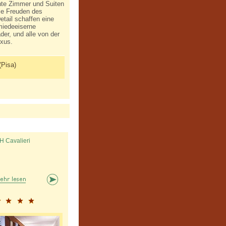
ante Zimmer und Suiten
ie Freuden des
etail schaffen eine
hmiedeeiserne
er, und alle von der
uxus.
(Pisa)
H Cavalieri