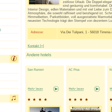
zeitlose Urlaub. Die Doppel-eleg
sind geräumig und komfortabel. D
Interior Design, edlen Materialien und mit viel Liebe zum D
Atmosphäre, die sowohl raffiniert und beruhigend ist. Sc
Himmelbetten, Parkettböden, voll ausgestattete Marmorbäd
neuesten Technologie trägt den Stempel von dezentem L
n
Adresse:
Via Dei Tulipani, 1 - 56018 Tirrenia 
Kontakt [+]
Andere hotels
San Ranieri
AC Pisa
N