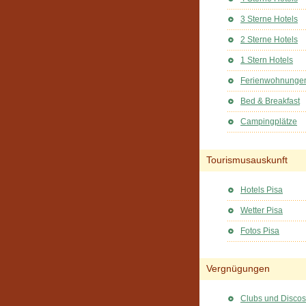
3 Sterne Hotels
2 Sterne Hotels
1 Stern Hotels
Ferienwohnunge
Bed & Breakfast
Campingplätze
Tourismusauskunft
Hotels Pisa
Wetter Pisa
Fotos Pisa
Vergnügungen
Clubs und Discos