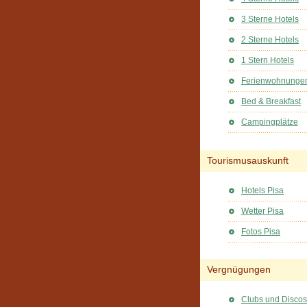
3 Sterne Hotels
2 Sterne Hotels
1 Stern Hotels
Ferienwohnunge
Bed & Breakfast
Campingplätze
Tourismusauskunft
Hotels Pisa
Wetter Pisa
Fotos Pisa
Vergnügungen
Clubs und Discos