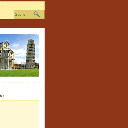
Suche
isa