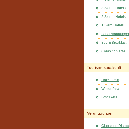
3 Sterne Hotels
2 Sterne Hotels
1 Stern Hotels
Ferienwohnunge
Bed & Breakfast
Campingplätze
Tourismusauskunft
Hotels Pisa
Wetter Pisa
Fotos Pisa
Vergnügungen
Clubs und Discos