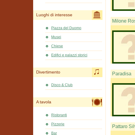
Luoghi di interesse
Milone Ro
Piazza del Duomo
Musei
Chiese
Edifici e palazzi storici
Divertimento
Paradisa
Disco & Club
A tavola
Ristoranti
Pizzerie
Pattaro Si
Bar