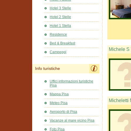
Hotel 3 Stelle
Hotel 2 Stelle
Hotel 1 Stella
Residence
Bed & Breakfast
Michele S 
Campeggi
Info turistiche
Uffici informazioni turistiche
Pisa
Mappa Pisa
Micheletti
Meteo Pisa
Aeroporto di Pisa
Vacanze al mare vicino Pisa
Foto Pisa