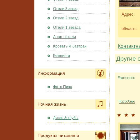
Отели 3 звезд
Адрес:
Отели 2 звезд
Отели 1 звезда
область:
Апарт-отели
Контактн
Кровать И Завтрак
Кемпинги
Другие 
Информация
Francesco
Фото Пиза
Ночная жизнь
Диско & клубы
Продукты питания и