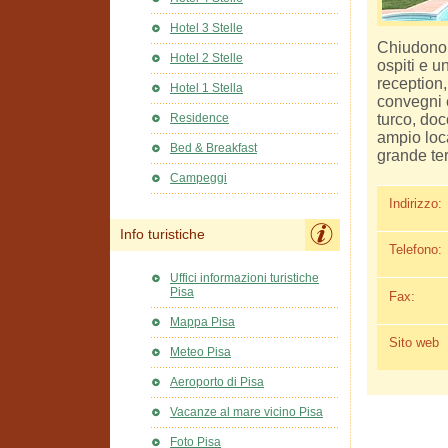
Hotel 3 Stelle
Chiudono 
Hotel 2 Stelle
ospiti e u
reception, 
Hotel 1 Stella
convegni 
turco, do
Residence
ampio loca
Bed & Breakfast
grande te
Campeggi
Indirizzo:
Info turistiche
Telefono:
Uffici informazioni turistiche
Pisa
Fax:
Mappa Pisa
Sito web
Meteo Pisa
Aeroporto di Pisa
Vacanze al mare vicino Pisa
Foto Pisa