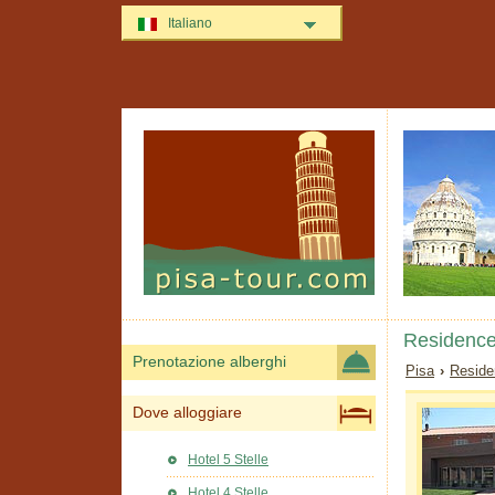
Italiano
Residence
Prenotazione alberghi
Pisa
›
Reside
Dove alloggiare
Hotel 5 Stelle
Hotel 4 Stelle