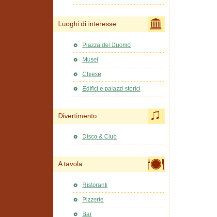
Luoghi di interesse
Piazza del Duomo
Musei
Chiese
Edifici e palazzi storici
Divertimento
Disco & Club
A tavola
Ristoranti
Pizzerie
Bar