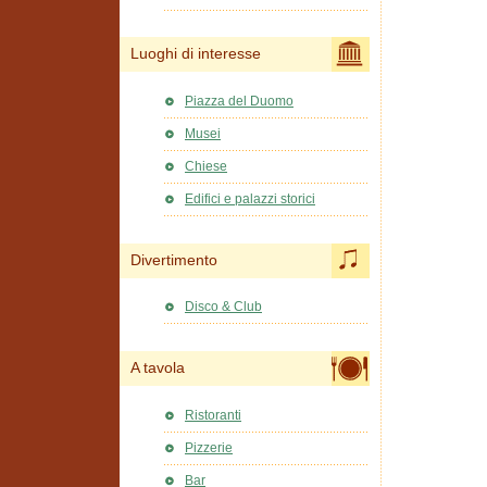
Luoghi di interesse
Piazza del Duomo
Musei
Chiese
Edifici e palazzi storici
Divertimento
Disco & Club
A tavola
Ristoranti
Pizzerie
Bar