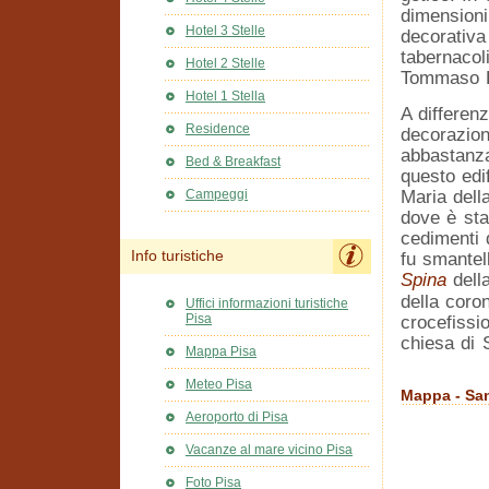
dimensioni
Hotel 3 Stelle
decorativa
tabernacol
Hotel 2 Stelle
Tommaso P
Hotel 1 Stella
A differen
Residence
decorazion
abbastanza
Bed & Breakfast
questo edif
Maria dell
Campeggi
dove è sta
cedimenti 
Info turistiche
fu smantell
Spina
dell
della coro
Uffici informazioni turistiche
Pisa
crocefissi
chiesa di 
Mappa Pisa
Meteo Pisa
Mappa - San
Aeroporto di Pisa
Vacanze al mare vicino Pisa
Foto Pisa