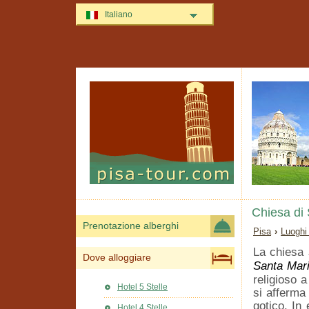
Italiano
Chiesa di 
Prenotazione alberghi
Pisa
›
Luoghi
La chiesa
Dove alloggiare
Santa Mar
religioso a
Hotel 5 Stelle
si afferma
gotico. In 
Hotel 4 Stelle