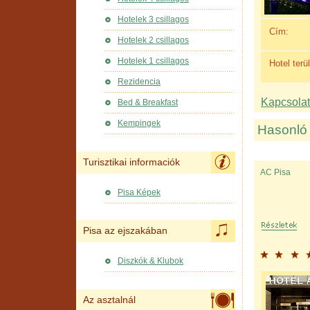
Hotelek 3 csillagos
Cím:
Hotelek 2 csillagos
Hotelek 1 csillagos
Hotel terül
Rezidencia
Kapcsolat 
Bed & Breakfast
Kempingek
Hasonló 
Turisztikai informaciók
AC Pisa
Pisa Képek
Pisa az ejszakában
Diszkók & Klubok
Az asztalnál