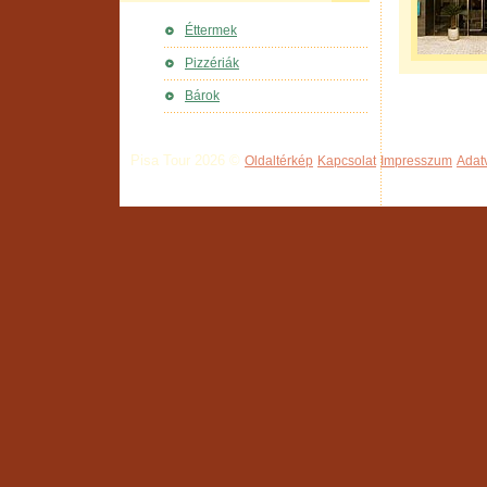
Éttermek
Pizzériák
Bárok
Pisa Tour 2026 ©
Oldaltérkép
Kapcsolat
Impresszum
Adat