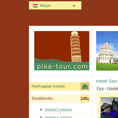
Magyar
Hotel San 
Helyfoglalás hotelek
Pisa
›
Hotele
Elszállásolás
Hotelek 5 csillagos
Hotelek 4 csillagos