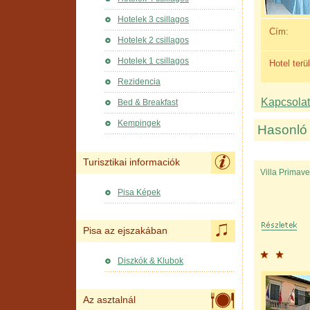
Hotelek 3 csillagos
Cím:
Hotelek 2 csillagos
Hotelek 1 csillagos
Hotel terül
Rezidencia
Kapcsolat 
Bed & Breakfast
Kempingek
Hasonló 
Turisztikai informaciók
Villa Primave
Pisa Képek
Pisa az ejszakában
Diszkók & Klubok
Az asztalnál