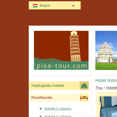
Magyar
Hotel Asto
Helyfoglalás hotelek
Pisa
›
Hotele
Elszállásolás
Hotelek 5 csillagos
Hotelek 4 csillagos