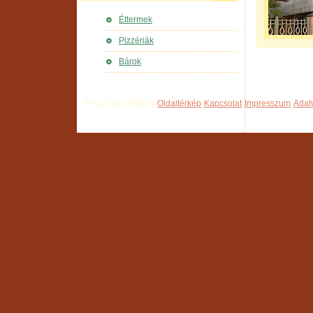
Éttermek
Pizzériák
Bárok
Pisa Tour 2026 ©
Oldaltérkép
Kapcsolat
Impresszum
Adat