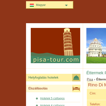
Magyar
Éttermek P
Helyfoglalás hotelek
Pisa
› Étterm
Rino Di 
Elszállásolás
Cím:
Hotelek 5 csillagos
Telefon:
Hotelek 4 csillagos