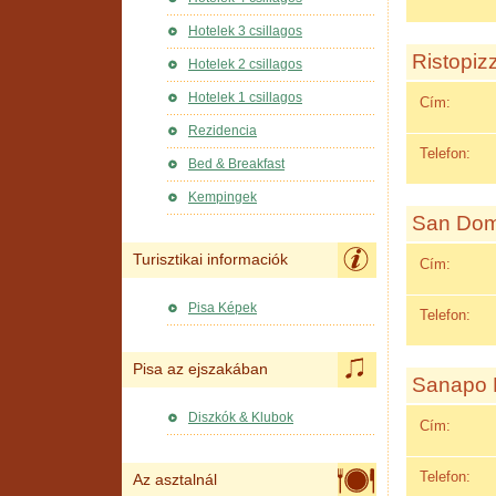
Hotelek 3 csillagos
Ristopiz
Hotelek 2 csillagos
Hotelek 1 csillagos
Cím:
Rezidencia
Telefon:
Bed & Breakfast
Kempingek
San Dom
Turisztikai informaciók
Cím:
Pisa Képek
Telefon:
Pisa az ejszakában
Sanapo 
Diszkók & Klubok
Cím:
Telefon:
Az asztalnál