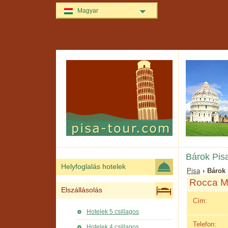
Magyar
Bárok Pisa
Helyfoglalás hotelek
Pisa
› Bárok 
Rocca M
Elszállásolás
Cím:
Hotelek 5 csillagos
Telefon:
Hotelek 4 csillagos