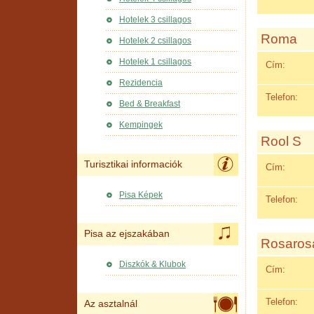
Hotelek 3 csillagos
Roma
Hotelek 2 csillagos
Hotelek 1 csillagos
Cím:
Rezidencia
Telefon:
Bed & Breakfast
Kempingek
Rool S
Turisztikai informaciók
Cím:
Pisa Képek
Telefon:
Pisa az ejszakában
Rosaros
Diszkók & Klubok
Cím:
Telefon:
Az asztalnál