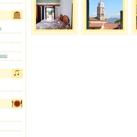
o
orici