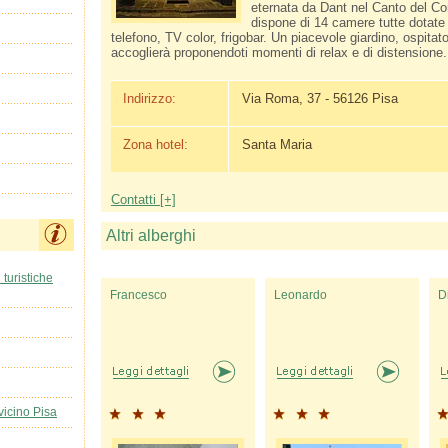
eternata da Dant nel Canto del Co
dispone di 14 camere tutte dotate 
telefono, TV color, frigobar. Un piacevole giardino, ospitato 
accoglierà proponendoti momenti di relax e di distensione.
Indirizzo:
Via Roma, 37 - 56126 Pisa
Zona hotel:
Santa Maria
Contatti [+]
Altri alberghi
 turistiche
Francesco
Leonardo
D
vicino Pisa