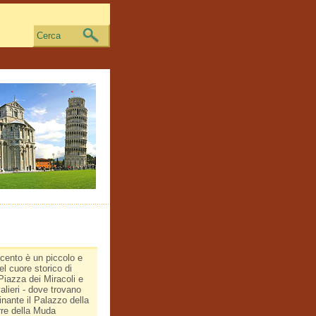
Cerca
cento è un piccolo e
el cuore storico di
Piazza dei Miracoli e
alieri - dove trovano
inante il Palazzo della
rre della Muda