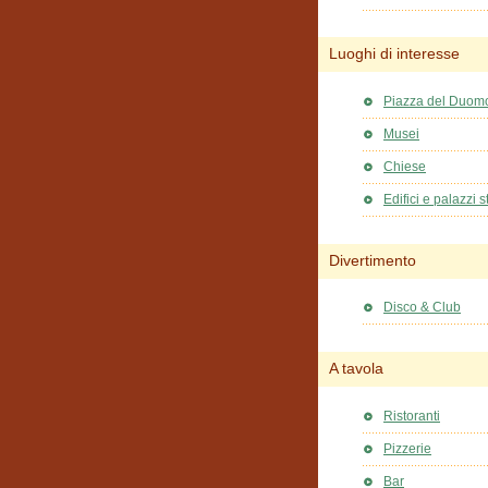
Luoghi di interesse
Piazza del Duom
Musei
Chiese
Edifici e palazzi st
Divertimento
Disco & Club
A tavola
Ristoranti
Pizzerie
Bar