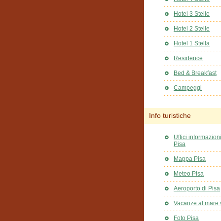
Hotel 3 Stelle
Hotel 2 Stelle
Hotel 1 Stella
Residence
Bed & Breakfast
Campeggi
Info turistiche
Uffici informazioni
Pisa
Mappa Pisa
Meteo Pisa
Aeroporto di Pisa
Vacanze al mare 
Foto Pisa