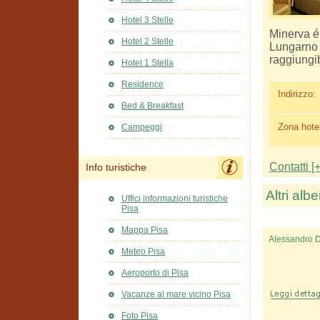
Hotel 3 Stelle
Minerva é 
Hotel 2 Stelle
Lungarno 
raggiungib
Hotel 1 Stella
Residence
Indirizzo:
Bed & Breakfast
Zona hotel
Campeggi
Contatti [+
Info turistiche
Altri albe
Uffici informazioni turistiche
Pisa
Mappa Pisa
Alessandro D
Meteo Pisa
Aeroporto di Pisa
Vacanze al mare vicino Pisa
Foto Pisa