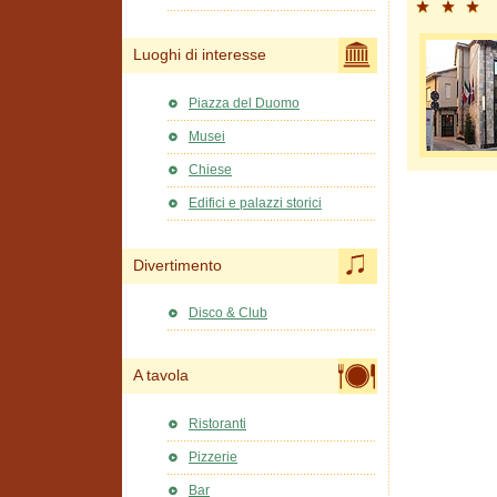
Luoghi di interesse
Piazza del Duomo
Musei
Chiese
Edifici e palazzi storici
Divertimento
Disco & Club
A tavola
Ristoranti
Pizzerie
Bar