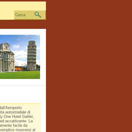
Cerca
dall'Aeroporto
ita autostradale di
y One Hotel Galilei,
 ed accattivante. La
mamente facile da
 semplice muoversi al