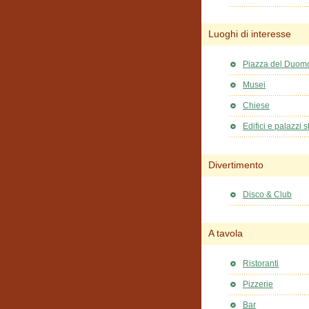
Luoghi di interesse
Piazza del Duom
Musei
Chiese
Edifici e palazzi st
Divertimento
Disco & Club
A tavola
Ristoranti
Pizzerie
Bar