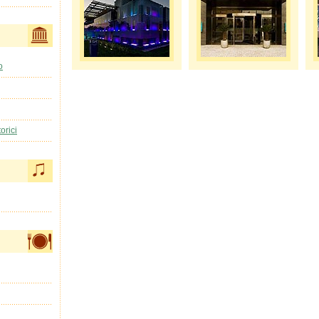
o
orici