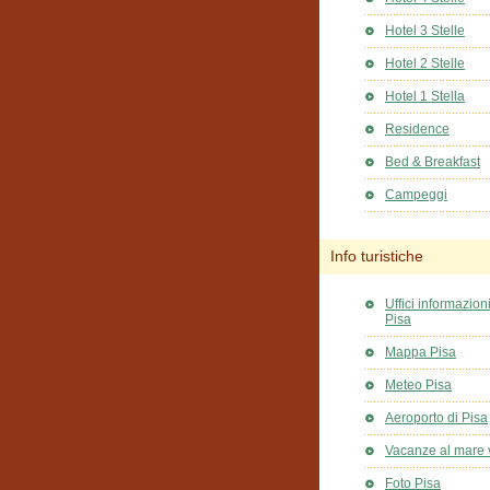
Hotel 3 Stelle
Hotel 2 Stelle
Hotel 1 Stella
Residence
Bed & Breakfast
Campeggi
Info turistiche
Uffici informazioni
Pisa
Mappa Pisa
Meteo Pisa
Aeroporto di Pisa
Vacanze al mare 
Foto Pisa