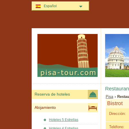
Español
Restauran
Reserva de hoteles
Pisa
› Restau
Bistrot
Alojamiento
Dirección:
Hoteles 5 Estrellas
Teléfono:
Hoteles 4 Estrellas