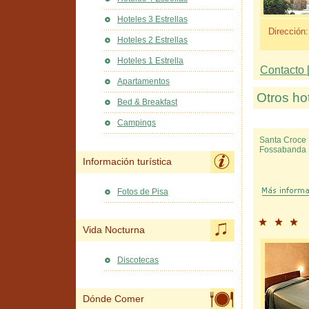
Hoteles 3 Estrellas
Dirección:
Hoteles 2 Estrellas
Hoteles 1 Estrella
Contacto [
Apartamentos
Otros ho
Bed & Breakfast
Campings
Santa Croce 
Fossabanda
Información turística
Fotos de Pisa
Vida Nocturna
Discotecas
Dónde Comer