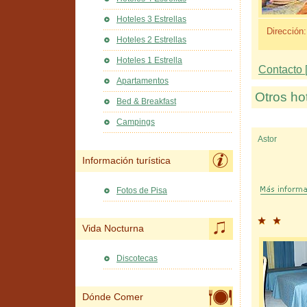
Hoteles 3 Estrellas
Dirección:
Hoteles 2 Estrellas
Hoteles 1 Estrella
Contacto [
Apartamentos
Otros ho
Bed & Breakfast
Campings
Astor
Información turística
Fotos de Pisa
Vida Nocturna
Discotecas
Dónde Comer