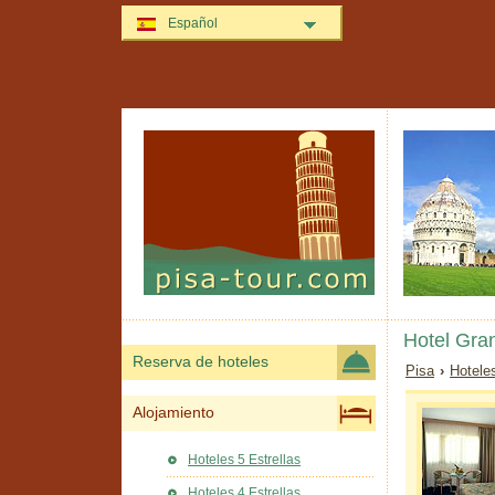
Español
Hotel Gra
Reserva de hoteles
Pisa
›
Hotele
Alojamiento
Hoteles 5 Estrellas
Hoteles 4 Estrellas