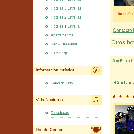
Hoteles 3 Estrellas
Dirección:
Hoteles 2 Estrellas
Hoteles 1 Estrella
Contacto [
Apartamentos
Otros ho
Bed & Breakfast
Campings
San Ranieri
Información turística
Fotos de Pisa
Vida Nocturna
Discotecas
Dónde Comer