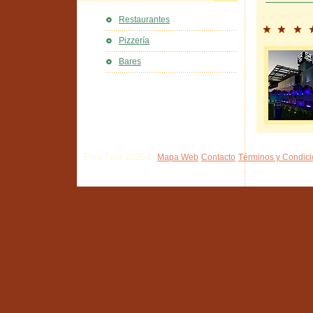
Restaurantes
Pizzería
Bares
Pisa Tour 2026 ©
Mapa Web
Contacto
Términos y Condic