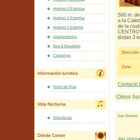
Hoteles 3 Estrellas
500 m. de 
Hoteles 2 Estrellas
a la Cated
de la ciud
Hoteles 1 Estrella
CENTRO y 
distan 3 k
Apartamentos
Bed & Breakfast
Dirección:
Campings
Zona:
Información turística
Contacto [
Fotos de Pisa
Otros ho
Vida Nocturna
San Ranieri
Discotecas
Dónde Comer