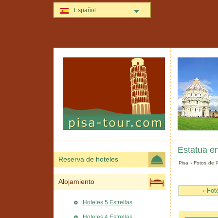
Español
Estatua en
Reserva de hoteles
Pisa
›
Fotos de 
Alojamiento
‹ Fot
Hoteles 5 Estrellas
Hoteles 4 Estrellas